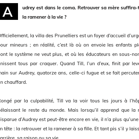
A
udrey est dans le coma. Retrouver sa mère suffira-t
la ramener à la vie ?
fficiellement, la villa des Prunelliers est un foyer d’accueil d’ur
our mineurs ; en réalité, c’est là où on envoie les enfants p
ont le système ne veut plus, et où les éducateurs en sous-n
inissent tous par craquer. Quand Till, l’un d’eux, finit par lev
ain sur Audrey, quatorze ans, celle-ci fugue et se fait percute
n chauffard.
ongé par la culpabilité, Till va la voir tous les jours à l’hôp
élaissant le reste du monde. Mais lorsqu’il apprend que la
isparue d’Audrey est peut-être encore en vie, il n’a plus qu’une
n tête : la retrouver et la ramener à sa fille. Et tant pis s’il y lais
arrière, sa raison ou sa vie.