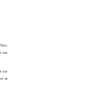
Tarn,
r ses
re sur
nt et