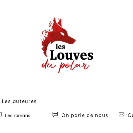
Les auteures
On parle de nous
Co
Les romans