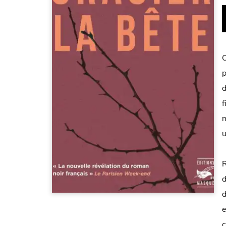
O
p
d
f
m
u
R
d
d
e
c