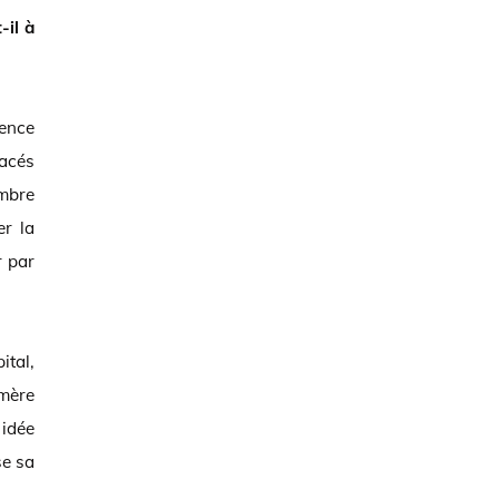
-il à
gence
lacés
ombre
er la
r par
ital,
 mère
 idée
se sa