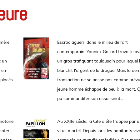
eure
 mère
Escroc aguerri dans le milieu de l’art
contemporain, Yannick Gallard travaille av
t un
un gros trafiquant toulousain pour lequel i
; en
blanchit l'argent de la drogue. Mais la dern
 placés
transaction ne se passe pas comme prévu 
jeune homme échappe de peu à la mort. Q
pu commanditer son assassinat…
notoire
Au XXIIe siècle, la Cité a été frappée par u
anter
virus mortel. Depuis lors, les habitants viv
années.
emmurés pour endiguer le fléau. Des mes