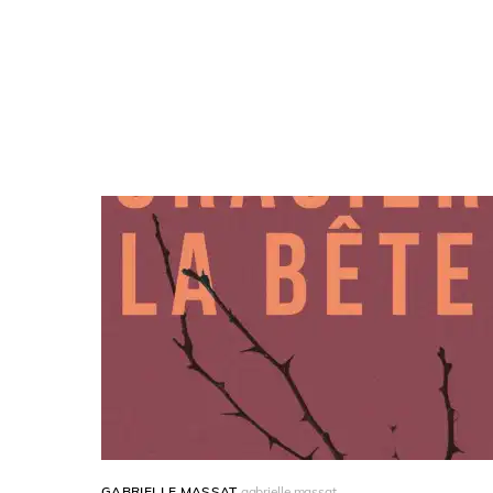
gabrielle ma
GABRIELLE MASSAT
gabrielle massat