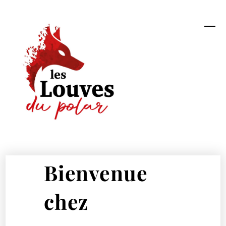
Skip
Me
to
content
Bienvenue
chez