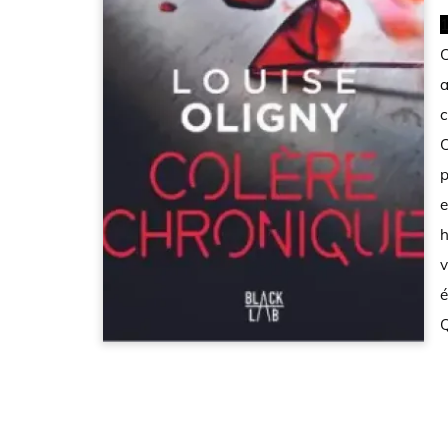
10 juin 2019. Dufaye, directeur de la rédaction du mag
C
a
c
C
p
e
h
v
é
Q