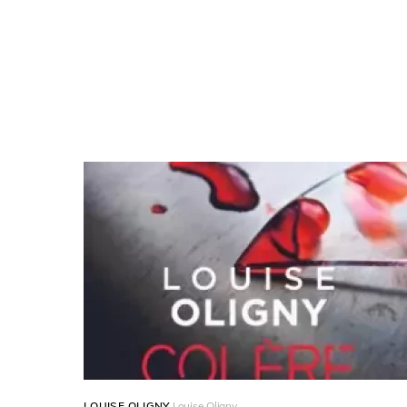
Louise Olign
LOUISE OLIGNY
Louise Oligny