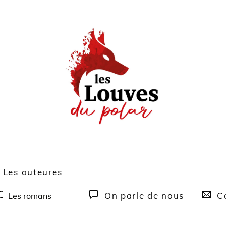
Les auteures
On parle de nous
Co
Les romans