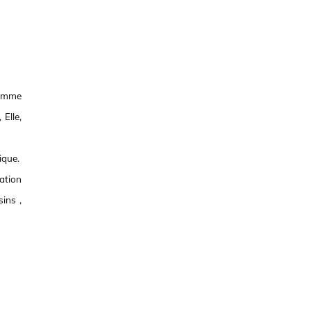
omme
Elle,
ique.
ation
ins ,