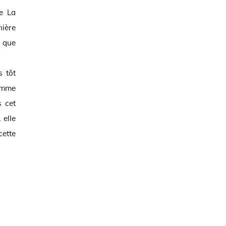
nière
s que
s tôt
comme
s cet
 elle
cette