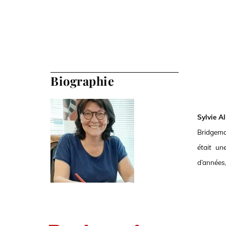
Biographie
Sylvie A
Bridgeman
était un
d’années,