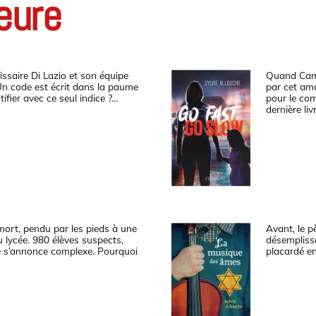
eure
ssaire Di Lazio et son équipe
Quand Cami
Un code est écrit dans la paume
par cet amo
ifier avec ce seul indice ?…
pour le com
dernière liv
mort, pendu par les pieds à une
Avant, le p
 lycée. 980 élèves suspects,
désemplissai
te s’annonce complexe. Pourquoi
placardé en