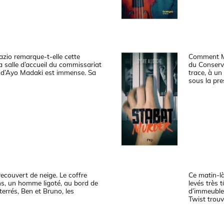
azio remarque-t-elle cette
Comment Mia
a salle d’accueil du commissariat
du Conserva
e d’Ayo Madaki est immense. Sa
trace, à un
sous la pr
ecouvert de neige. Le coffre
Ce matin-là
ns, un homme ligoté, au bord de
levés très 
terrés, Ben et Bruno, les
d’immeubles
Twist trou