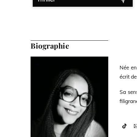
Biographie
Née en 
écrit d
Sa sens
filigra
Icon