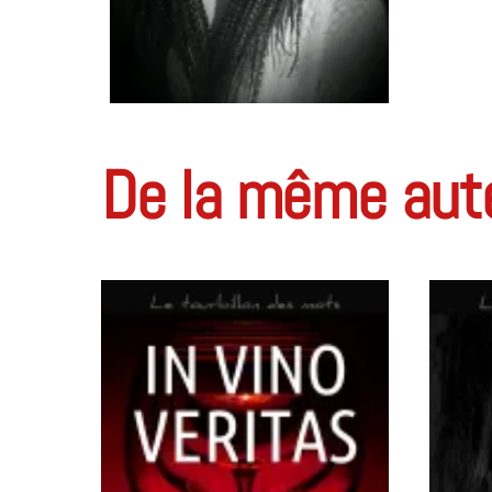
label
De la même aut