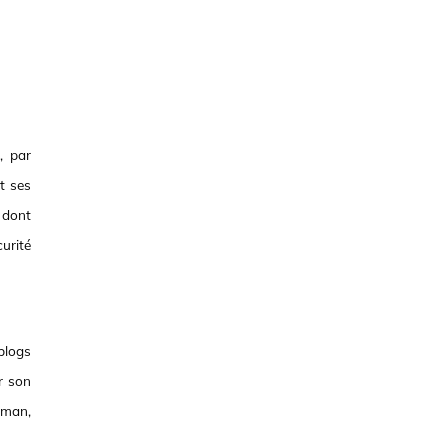
, par
it ses
 dont
urité
blogs
er son
oman,