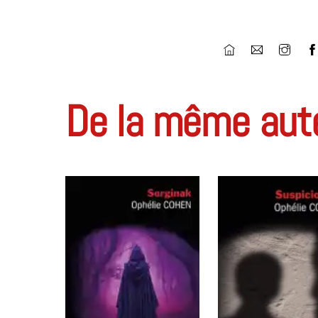
Icon
label
De la même aut