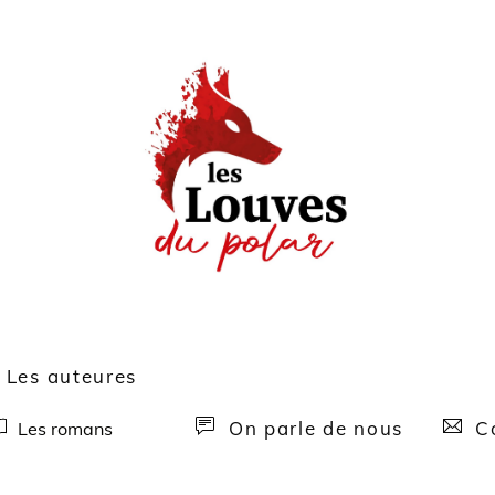
Les auteures
On parle de nous
Co
Les romans