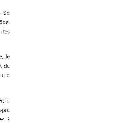
. Sa
 âge,
ntes
, le
t de
qui a
r, la
opre
es ?