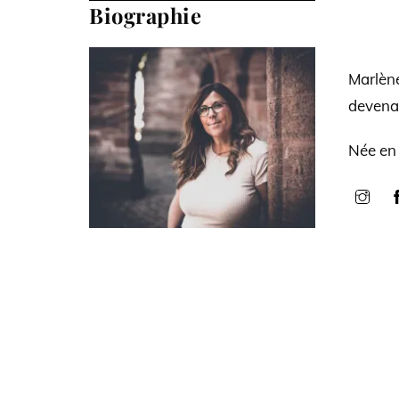
Biographie
Skip
to
content
Marlèn
devena
Née en 